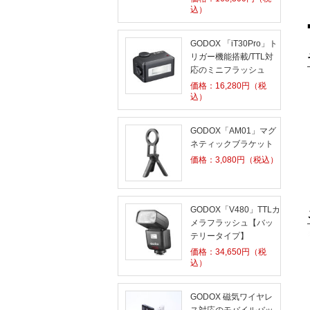
込）
GODOX 「iT30Pro」ト
リガー機能搭載/TTL対
応のミニフラッシュ
価格：
16,280
円（税
込）
GODOX「AM01」マグ
ネティックブラケット
価格：
3,080
円（税込）
GODOX「V480」TTLカ
メラフラッシュ【バッ
テリータイプ】
価格：
34,650
円（税
込）
GODOX 磁気ワイヤレ