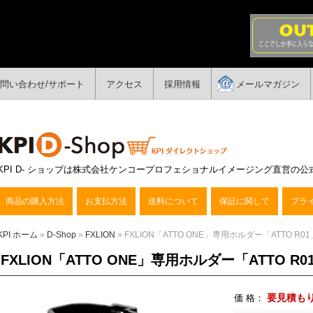
問い合わせ/サポート
アクセス
採用情報
メールマガジン
KPI D- ショップは株式会社ケンコープロフェショナルイメージング直営の
商品の購入方法
お支払方法
送料について
保証に関して
プラ
KPI ホーム
»
D-Shop
»
FXLION
» FXLION「ATTO ONE」専用ホルダー「ATTO R01
FXLION「ATTO ONE」専用ホルダー「ATTO R
要見積も
価 格：