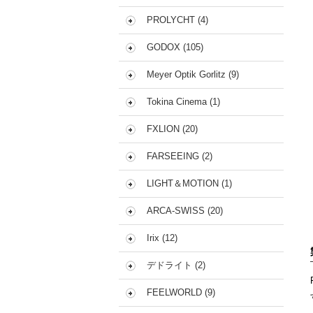
PROLYCHT (4)
GODOX (105)
Meyer Optik Gorlitz (9)
Tokina Cinema (1)
FXLION (20)
FARSEEING (2)
LIGHT＆MOTION (1)
ARCA-SWISS (20)
Irix (12)
デドライト (2)
FEELWORLD (9)