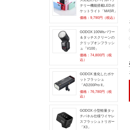
ス対応のモバイルバッ
テリー機能搭載LEDポ
ケットライト「MA5R」
価格：
9,790
円（税込）
GODOX 100Wsパワー
＆タッチスクリーンの
クリップオンフラッシ
ュ「V100」
価格：
74,800
円（税
込）
GODOX 進化したポケ
ットフラッシュ
「AD200Pro II」
価格：
76,780
円（税
込）
GODOX 小型軽量タッ
チパネル仕様ワイヤレ
スフラッシュトリガー
「X3」