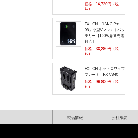
価格：
16,720
円（税
込）
FXLION「NANO Pro
98」小型Vマウントバッ
テリー【100W急速充電
対応】
価格：
38,280
円（税
込）
FXLION ホットスワップ
プレート「FX-VS40」
価格：
96,800
円（税
込）
製品情報
会社概要