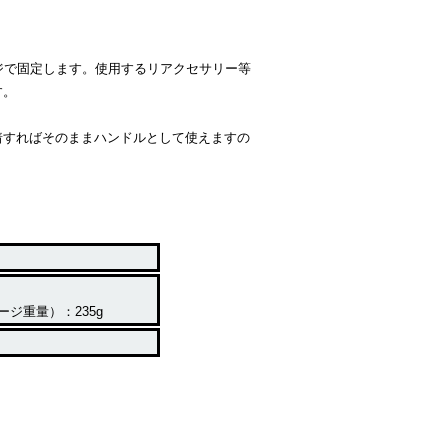
ジで固定します。使用するリアクセサリー等
す。
着すればそのままハンドルとして使えますの
ージ重量）：
235g