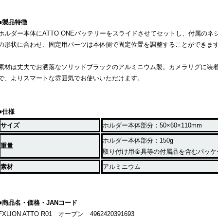
■製品特徴
ホルダー本体に
ATTO ONE
バッテリーをスライドさせてセットし、付属のネ
の形状に合わせ、固定用パーツは本体側で固定位置を調整することができま
素材は丈夫でお洒落なソリッドブラックのアルミニウム製。カメラリグに装
で、よりスマートな雰囲気でお使いいただけます。
■仕様
サイズ
ホルダー本体部分：
50
×
60
×
110mm
ホルダー本体部分：
150g
重量
取り付け用金具等の付属品を含むパッケ
素材
アルミニウム
■商品名・価格・
JAN
コード
FXLION ATTO R01 オープン 4962420391693