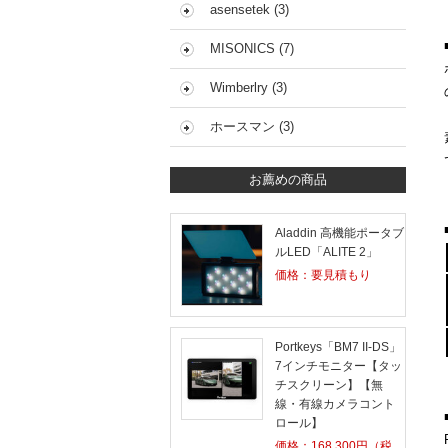
asensetek (3)
MISONICS (7)
Wimberlry (3)
ホースマン (3)
お薦めの商品
Aladdin 高機能ポータブ
ルLED「ALITE 2」
価格：要見積もり
Portkeys「BM7 II-DS」
7インチモニター【タッ
チスクリーン】【無
線・有線カメラコント
ロール】
価格：
168,300
円（税