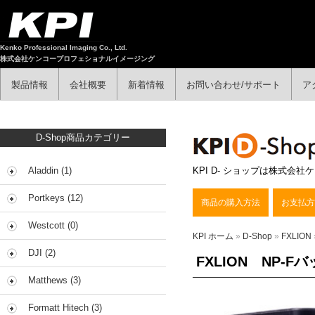
Kenko Professional Imaging Co., Ltd.
株式会社ケンコープロフェショナルイメージング
製品情報
会社概要
新着情報
お問い合わせ/サポート
ア
D-Shop商品カテゴリー
Aladdin (1)
KPI D- ショップは株式
Portkeys (12)
商品の購入方法
お支払方
Westcott (0)
KPI ホーム
»
D-Shop
»
FXLION
DJI (2)
FXLION NP-F
Matthews (3)
Formatt Hitech (3)