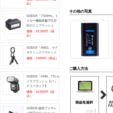
込）
その他の写真
GODOX 「iT30Pro」ト
リガー機能搭載/TTL対
応のミニフラッシュ
価格：
16,280
円（税
込）
GODOX「AM01」マグ
ネティックブラケット
価格：
3,080
円（税込）
ご購入方法
GODOX「V480」TTLカ
メラフラッシュ【バッ
テリータイプ】
価格：
34,650
円（税
込）
GODOX 磁気ワイヤレ