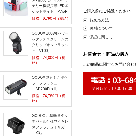
ス対応のモバイルバッ
テリー機能搭載LEDポ
ご購入前にご確認ください
ケットライト「MA5R」
価格：
9,790
円（税込）
お支払方法
送料について
GODOX 100Wsパワー
保証に関して
＆タッチスクリーンの
クリップオンフラッシ
ュ「V100」
お問合せ・商品の購入
価格：
74,800
円（税
込）
この商品に関するお問い合わ
GODOX 進化したポケ
ットフラッシュ
受付時間：10:00-17:
「AD200Pro II」
価格：
76,780
円（税
込）
GODOX 小型軽量タッ
チパネル仕様ワイヤレ
スフラッシュトリガー
「X3」