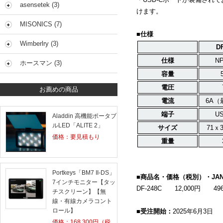
asensetek (3)
けます。
MISONICS (7)
■仕様
Wimberlry (3)
D
仕様
N
ホースマン (3)
容量
電圧
お薦めの商品
電流
6A（
端子
US
Aladdin 高機能ポータブ
ルLED「ALITE 2」
サイズ
71ｘ
価格：要見積もり
重量
Portkeys「BM7 II-DS」
■商品名・価格（税別）・
JA
7インチモニター【タッ
DF-248C 12,000円
49
チスクリーン】【無
線・有線カメラコント
ロール】
■受注開始：
2025年
6
月3日
価格：
168,300
円（税