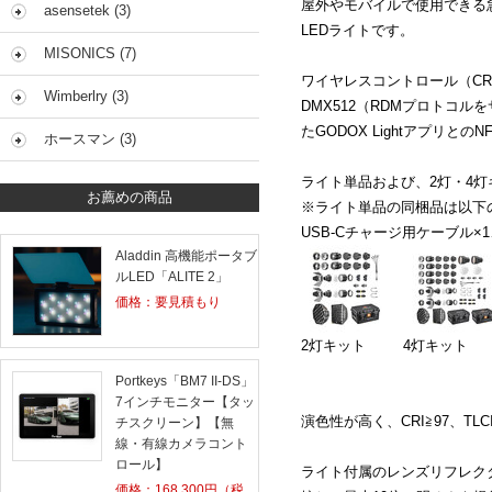
屋外やモバイルで使用できる
asensetek (3)
LED
ライトです。
MISONICS (7)
ワイヤレスコントロール（
C
Wimberlry (3)
DMX512
（
RDM
プロトコルを
た
GODOX Light
アプリとの
N
ホースマン (3)
ライト単品および、2
灯・
4
灯
お薦めの商品
※ライト単品の同梱品は以下
USB-C
チャージ用ケーブル×
1
Aladdin 高機能ポータブ
ルLED「ALITE 2」
価格：要見積もり
2灯キット 4灯キット
Portkeys「BM7 II-DS」
7インチモニター【タッ
演色性が高く、
CRI
≧
97
、
TLC
チスクリーン】【無
線・有線カメラコント
ロール】
ライト付属のレンズリフレク
価格：
168,300
円（税