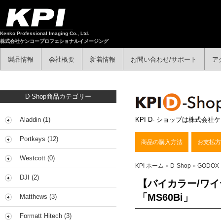
Kenko Professional Imaging Co., Ltd.
株式会社ケンコープロフェショナルイメージング
製品情報
会社概要
新着情報
お問い合わせ/サポート
ア
D-Shop商品カテゴリー
Aladdin (1)
KPI D- ショップは株式
Portkeys (12)
商品の購入方法
お支払方
Westcott (0)
KPI ホーム
»
D-Shop
»
GODOX
DJI (2)
【バイカラー/ワイ
「MS60Bi」
Matthews (3)
Formatt Hitech (3)