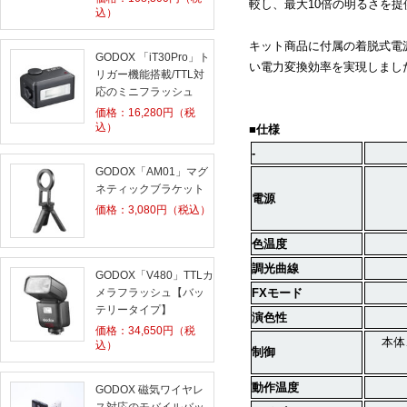
較し、最大
10
倍の明るさを提
込）
キット商品に付属の着脱式電
GODOX 「iT30Pro」ト
い電力変換効率を実現しまし
リガー機能搭載/TTL対
応のミニフラッシュ
価格：
16,280
円（税
込）
■仕様
-
GODOX「AM01」マグ
ネティックブラケット
電源
価格：
3,080
円（税込）
色温度
調光曲線
GODOX「V480」TTLカ
メラフラッシュ【バッ
FX
モード
テリータイプ】
演色性
価格：
34,650
円（税
本体
込）
制御
動作温度
GODOX 磁気ワイヤレ