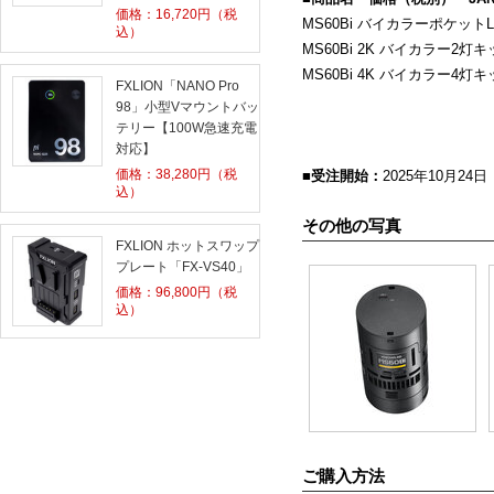
価格：
16,720
円（税
MS60Bi バイカラーポケット
込）
MS60Bi 2K バイカラー
2
灯
MS60Bi 4K バイカラー
4
灯
FXLION「NANO Pro
98」小型Vマウントバッ
テリー【100W急速充電
対応】
価格：
38,280
円（税
■受注開始：
2025年10月24日
込）
その他の写真
FXLION ホットスワップ
プレート「FX-VS40」
価格：
96,800
円（税
込）
ご購入方法