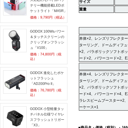
ス対応のモバイルバッ
サイズ
テリー機能搭載LEDポ
重量
ケットライト「MA5R」
価格：
9,790
円（税込）
GODOX 100Wsパワー
＆タッチスクリーンの
本体×
2
、レンズリフレクター
クリップオンフラッシ
ターリング、ドームディフュ
ュ「V100」
×
2
、パラボリックソフトボッ
価格：
74,800
円（税
ード×
2
、パワーコード×
2
、
E
込）
GODOX 進化したポケ
本体×
4
、レンズリフレクター
ットフラッシュ
ターリング、ドームディフュ
「AD200Pro II」
×
2
、パラボリックソフトボッ
価格：
76,780
円（税
ード×
4
、パワーコード×
4
、
E
込）
ラレスビームブースター×
2
、
ーケース×
1
GODOX 小型軽量タッ
チパネル仕様ワイヤレ
スフラッシュトリガー
「X3」
■商品名・価格（税別）・
JA