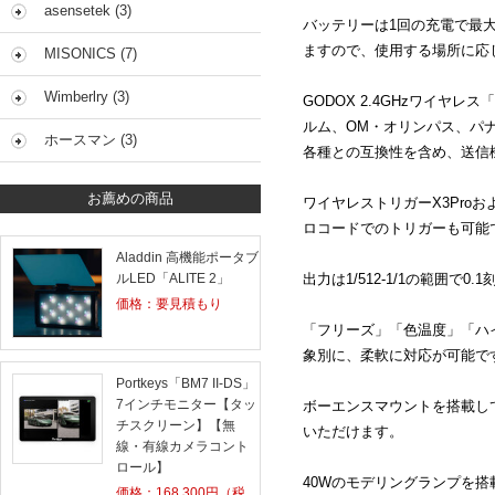
asensetek (3)
バッテリーは
1
回の充電で最
ますので、使用する場所に応
MISONICS (7)
Wimberlry (3)
GODOX 2.4GHzワイヤレス「
ルム、
OM
・オリンパス、パ
ホースマン (3)
各種との互換性を含め、送信
お薦めの商品
ワイヤレストリガー
X3Pro
お
ロコードでのトリガーも可能
Aladdin 高機能ポータブ
ルLED「ALITE 2」
出力は
1/512-1/1
の範囲で
0.1
価格：要見積もり
「フリーズ」「色温度」「ハ
象別に、柔軟に対応が可能で
Portkeys「BM7 II-DS」
7インチモニター【タッ
ボーエンスマウントを搭載し
チスクリーン】【無
いただけます。
線・有線カメラコント
ロール】
40Wのモデリングランプを搭
価格：
168,300
円（税