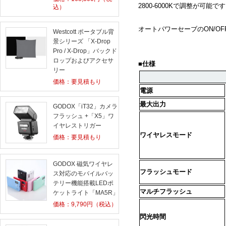
2800-6000K
で調整が可能です
込）
オートパワーセーブの
ON/OF
Westcott ポータブル背
景シリーズ 「X-Drop
Pro / X-Drop」バックド
ロップおよびアクセサ
■仕様
リー
価格：要見積もり
電源
最大出力
GODOX「iT32」カメラ
フラッシュ +「X5」ワ
イヤレストリガー
ワイヤレスモード
価格：要見積もり
GODOX 磁気ワイヤレ
フラッシュモード
ス対応のモバイルバッ
テリー機能搭載LEDポ
マルチフラッシュ
ケットライト「MA5R」
価格：
9,790
円（税込）
閃光時間