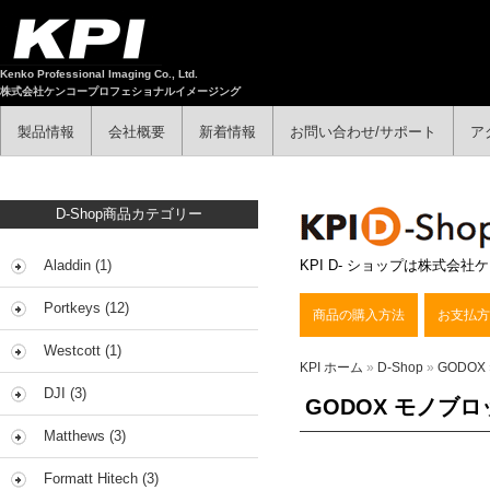
Kenko Professional Imaging Co., Ltd.
株式会社ケンコープロフェショナルイメージング
製品情報
会社概要
新着情報
お問い合わせ/サポート
ア
D-Shop商品カテゴリー
Aladdin (1)
KPI D- ショップは株式
Portkeys (12)
商品の購入方法
お支払方
Westcott (1)
KPI ホーム
»
D-Shop
»
GODOX
DJI (3)
GODOX モノブ
Matthews (3)
Formatt Hitech (3)