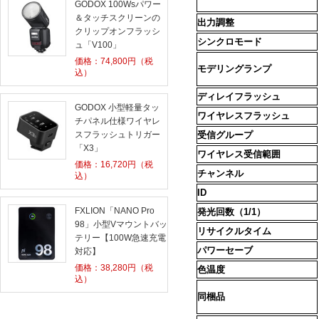
GODOX 100Wsパワー
＆タッチスクリーンの
出力調整
クリップオンフラッシ
シンクロモード
ュ「V100」
価格：
74,800
円（税
モデリングランプ
込）
ディレイフラッシュ
GODOX 小型軽量タッ
ワイヤレスフラッシュ
チパネル仕様ワイヤレ
スフラッシュトリガー
受信グループ
「X3」
ワイヤレス受信範囲
価格：
16,720
円（税
チャンネル
込）
ID
FXLION「NANO Pro
発光回数（
1/1
）
98」小型Vマウントバッ
リサイクルタイム
テリー【100W急速充電
パワーセーブ
対応】
価格：
38,280
円（税
色温度
込）
同梱品