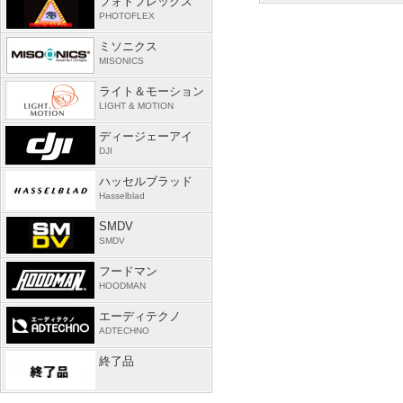
フォトフレックス
PHOTOFLEX
ミソニクス
MISONICS
ライト＆モーション
LIGHT & MOTION
ディージェーアイ
DJI
ハッセルブラッド
Hasselblad
SMDV
SMDV
フードマン
HOODMAN
エーディテクノ
ADTECHNO
終了品