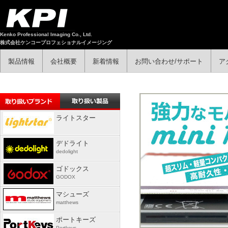
Kenko Professional Imaging Co., Ltd.
株式会社ケンコープロフェショナルイメージング
製品情報
会社概要
新着情報
お問い合わせ/サポート
ア
ライトスター
デドライト
dedolight
ゴドックス
GODOX
マシューズ
matthews
ポートキーズ
Portkeys