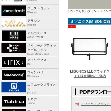
ウェストコット
KPI
»
取り扱いブランド
»
ミソニク
Westcott
アラジン
ミソニクス(MISONICS)
Aladdin
アルカスイス
ARCA SWISS
メイヤーオプティッ
クゴルリッツ
Meyer Optik Gorlitz
アイリックス
Irix
MISONICS LEDフラッドラ
ウィンバリー
イト販売開始のご案内
Wimberley
エフエックスライオ
ン
FXLION
トキナー
Tokina
ミソニクスフラッドシリ