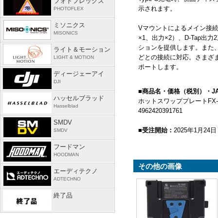
フォトフレックス
示されます。
PHOTOFLEX
ミソニクス
Vマウントによるメイン接
MISONICS
×
1
、出力×
2
）、
D-Tap
出力
2
ションを提供します。また
ライト＆モーション
どとの接続に対応。さまざ
LIGHT & MOTION
ポートします。
ディージェーアイ
DJI
■商品名・価格（税別）・
J
ハッセルブラッド
ホットスワッププレート
FX
Hasselblad
4962420391761
SMDV
■受注開始：
2025年
1
月24日
SMDV
フードマン
HOODMAN
その他の画像
エーディテクノ
ADTECHNO
終了品