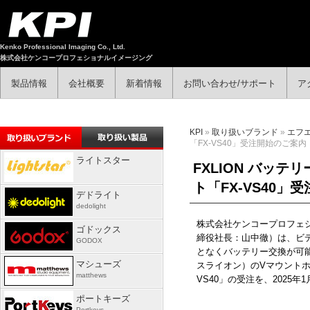
Kenko Professional Imaging Co., Ltd.
株式会社ケンコープロフェショナルイメージング
製品情報
会社概要
新着情報
お問い合わせ/サポート
ア
KPI
»
取り扱いブランド
»
エフ
「FX-VS40」受注開始のご案内
ライトスター
FXLION バッ
ト「FX-VS40」
デドライト
dedolight
株式会社ケンコープロフェ
ゴドックス
締役社長：山中徹）は、ビ
GODOX
となくバッテリー交換が可
マシューズ
スライオン）の
V
マウント
matthews
VS40
」の受注を、
2025
年1
ポートキーズ
Portkeys