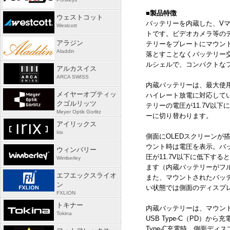
■製品特徴
ウェストコット
バッテリーを内蔵した、
V
Westcott
トです。ビデオカメラ等の
アラジン
テリーをプレートにマウン
Aladdin
落とすことなくバッテリー
ルシェルで、コンパクトな
アルカスイス
ARCA SWISS
内蔵バッテリーは、最大使用
メイヤーオプティッ
ハイレート放電に対応して
クゴルリッツ
テリーの電圧が11.7V以
Meyer Optik Gorlitz
ーに切り替わります。
アイリックス
Irix
側面に
OLED
スクリーンが
ウント時は電圧を表示。バ
ウィンバリー
圧が
11.7V
以下に低下すると
Wimberley
ます（内蔵バッテリーがフ
エフエックスライオ
また、マウントされたバッ
ン
い状態では側面のディスプ
FXLION
トキナー
内蔵バッテリーは、マウン
Tokina
USB Type-C
（
PD
）から充
Type-C
充電時、側面ディス