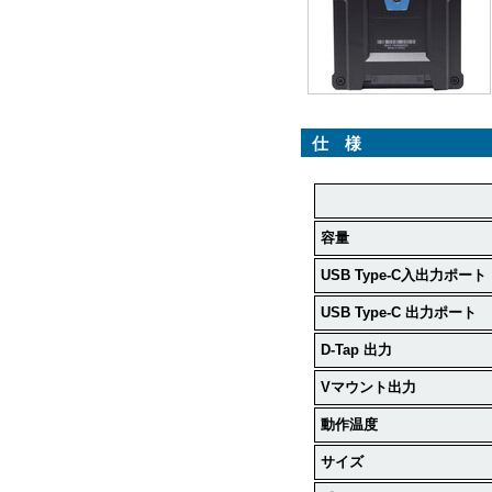
仕 様
容量
USB Type-C
入出力ポート
USB Type-C
出力ポート
D-Tap
出力
V
マウント出力
動作温度
サイズ