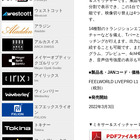
＆スイッチャーです。液晶
分割で表示でき、この
1
台で
ウェストコット
能です。映像切り替えは
4
つ
Westcott
す。
アラジン
14種類のトランジションエ
Aladdin
チャーなどを備え、
T
バーと
ッチングが行えます。出力
アルカスイス
ARCA SWISS
続することも可能です。ま
グラム、プレビュー、
4chH
メイヤーオプティッ
き、音声信号強度の表示も
クゴルリッツ
Meyer Optik Gorlitz
■
製品名・
JAN
コード・価格
アイリックス
Irix
FEELWORLD LIVEPRO L
（税別）
ウィンバリー
Wimberley
■発売開始
エフエックスライオ
2022年
3
月
3
日
ン
FXLION
▼ミキサー＆スイッチャー LIV
トキナー
Tokina