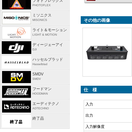
フォトフレックス
PHOTOFLEX
ミソニクス
その他の画像
MISONICS
ライト＆モーション
LIGHT & MOTION
ディージェーアイ
DJI
ハッセルブラッド
Hasselblad
SMDV
SMDV
フードマン
仕 様
HOODMAN
エーディテクノ
入力
ADTECHNO
出力
終了品
入力解像度