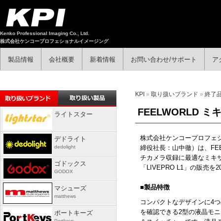
Kenko Professional Imaging Co., Ltd.
株式会社ケンコープロフェショナルイメージング
製品情報
会社概要
新着情報
お問い合わせ/サポート
ア
KPI
»
取り扱いブランド
»
終了
FEELWORLD 
ライトスター
株式会社ケンコープロフェ
デドライト
dedolight
締役社長：山中徹）は、
FE
チカメラ収録に最適なミキ
ゴドックス
「
LIVEPRO L1
」の販売を
2
GODOX
■
製品特徴
マシューズ
matthews
コンパクトなデザインに
4
つ
を確認できる
2
型の液晶モニ
ポートキーズ
Portkeys