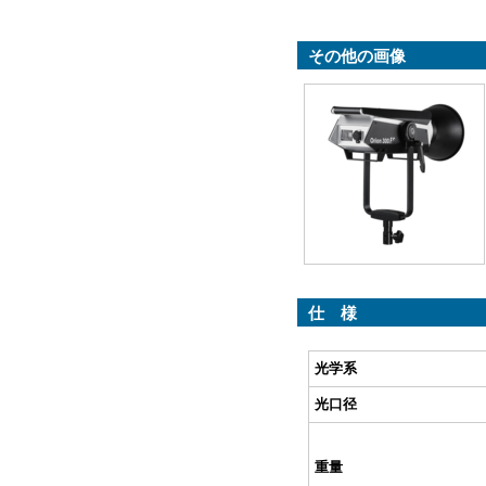
その他の画像
仕 様
光学系
光口径
重量