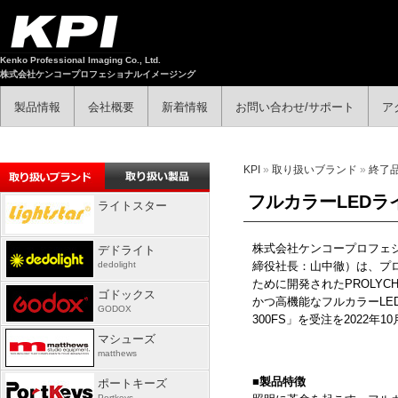
Kenko Professional Imaging Co., Ltd.
株式会社ケンコープロフェショナルイメージング
製品情報
会社概要
新着情報
お問い合わせ/サポート
ア
KPI
»
取り扱いブランド
»
終了
フルカラーLEDライ
ライトスター
株式会社ケンコープロフェ
デドライト
dedolight
締役社長：山中徹）は、プ
ために開発された
PROLYC
ゴドックス
かつ高機能なフルカラー
L
GODOX
300FS
」を受注を2022年1
マシューズ
matthews
■製品特徴
ポートキーズ
Portkeys