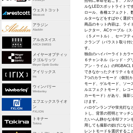
照明に革命を起こす、フル
ルな
LED
スポットライトで
ウェストコット
ロール、各種エフェクト、
Westcott
ルターなどをすばやく選択
商品のキット内容は、ライ
アラジン
Aladdin
レクター、
AC
ケーブル（ス
（５メートル）、セーフテ
アルカスイス
クランプ（バラスト取り付
ARCA SWISS
す。
独自のハイパーライトカラ
メイヤーオプティッ
クゴルリッツ
６チャンネル（レッド・グ
Meyer Optik Gorlitz
アン・ライム）の
RGBACL 
アイリックス
できなかったクオリティを
Irix
7つのカラーモード（個別
モード、ゲルモード、ソー
ウィンバリー
ルエフェクトモード、レコ
Wimberley
カーモード）があり、撮影
エフエックスライオ
けます。
ン
ハロゲンランプや蛍光灯な
FXLION
トし、背景の照明とマッチ
トキナー
たいへん静かな冷却ファン
Tokina
用しても撮影の妨げになり
レントモードを選択するこ