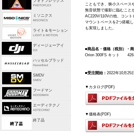
フォトフレックス
こともでき、狭小スペース
PHOTOFLEX
無音状態で撮影に臨むこと
ミソニクス
AC220V/110Vの他、コ
MISONICS
マウントベースを
2
つ搭載し
も実現しました。
ライト＆モーション
LIGHT & MOTION
ディージェーアイ
■商品名・価格（税別）・
DJI
Orion 300FS キット
426
ハッセルブラッド
Hasselblad
■受注開始：
2022年
10
月25
SMDV
SMDV
▼カタログ(PDF)
フードマン
HOODMAN
エーディテクノ
ADTECHNO
▼価格表(PDF)
終了品