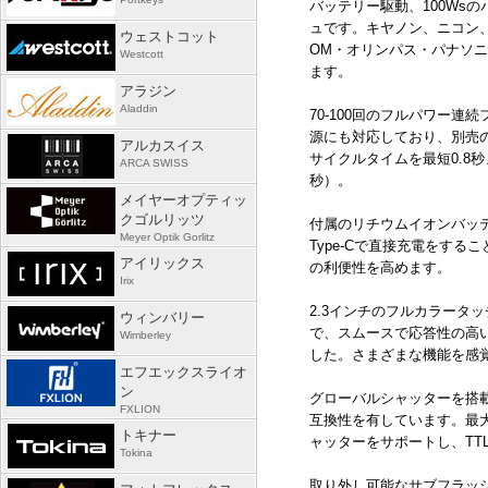
バッテリー駆動、
100Ws
の
ュです。キヤノン、ニコン
ウェストコット
OM
・オリンパス・パナソニ
Westcott
ます。
アラジン
Aladdin
70-
100
回のフルパワー連続
源にも対応しており、別売
アルカスイス
サイクルタイムを最短
0.8
秒
ARCA SWISS
秒）。
メイヤーオプティッ
クゴルリッツ
付属のリチウムイオンバッ
Meyer Optik Gorlitz
Type-C
で直接充電をするこ
アイリックス
の利便性を高めます。
Irix
2.3インチのフルカラータ
ウィンバリー
で、スムースで応答性の高
Wimberley
した。さまざまな機能を感
エフエックスライオ
ン
グローバルシャッターを搭
FXLION
互換性を有しています。最
トキナー
ャッターをサポートし、
TT
Tokina
取り外し可能なサブフラッ