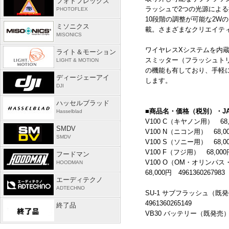
フォトフレックス
ラッシュで
2
つの光源による
PHOTOFLEX
10
段階の調整が可能な
2W
の
ミソニクス
載。さまざまなクリエイテ
MISONICS
ワイヤレス
X
システムを内
ライト＆モーション
スミッター（フラッシュト
LIGHT & MOTION
の機能も有しており、手軽
ディージェーアイ
します。
DJI
ハッセルブラッド
■商品名・価格（税別）・J
Hasselblad
V100 C（キヤノン用）
68
SMDV
V100 N（ニコン用）
68,0
SMDV
V100 S（ソニー用）
68,0
V100 F（フジ用）
68,000
フードマン
V100 O（
OM
・オリンパス
HOODMAN
68,000
円
4961360267983
エーディテクノ
ADTECHNO
SU-1 サブフラッシュ（既
4961360265149
終了品
VB30 バッテリー（既発売