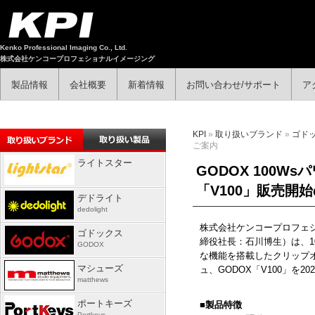
Kenko Professional Imaging Co., Ltd.
株式会社ケンコープロフェショナルイメージング
製品情報
会社概要
新着情報
お問い合わせ/サポート
ア
KPI
»
取り扱いブランド
»
ゴド
ご案内
ライトスター
GODOX 100
「V100」販売
デドライト
dedolight
株式会社ケンコープロフェ
ゴドックス
締役社長：石川博生）は、
1
GODOX
な機能を搭載したクリップ
マシューズ
ュ、
GODOX
「
V100
」を
202
matthews
ポートキーズ
■
製品特徴
Portkeys