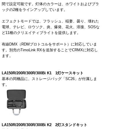
間で設定可能です。灯体のカラーは、ホワイトおよびブラ
ックの
2
種をラインアップしています。
エフェクトモードでは、フラッシュ、稲妻、曇り、壊れた
電球、テレビ、ロウソク、炎、爆発、花火、溶接、
SOS
な
ど
11
種のクリエイティブライトを提供します。
有線
DMX
（
RDM
プロトコルをサポート）に対応していま
す。別売の
TimoLink RX
を追加することで
CRMX
に対応し
ます。
LA150R/200R/300R/300Bi K1
1
灯ケースキット
基本の同梱品に、ストレージバッグ「
SC26
」が付属しま
す。
LA150R/200R/300R/300Bi K2
2
灯スタンドキット