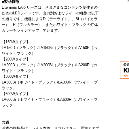
■
製品特徴
Litemons LAシリーズは、さまざまなコンテンツ制作者の
ための
LED
ライトです。出力別およびライトの種別は以下
の通りです。機種により
D
（デーライト）、
Bi
（バイカラ
ー）、
R
（フルカラー）、またホワイト・ブラックの灯体
カラーをラインアップしています。
【150W
タイプ】
LA150D（ブラック）/LA150Bi（ブラック）/LA150R（
ホ
ワイト・ブラック）
【200W
タイプ】
LA200D（ブラック）/LA200Bi（ブラック）/LA200R（ホ
ワイト・ブラック）
【300W
タイプ】
LA300Bi（ホワイト・ブラック）
/LA300R（ホワイト・ブ
ラック）
【600W
タイプ】
LA600Bi（ホワイト・ブラック）
/LA600R（ホワイト・ブ
ラック）
共通
基本の同梱品は、ライト本体、リフレクター、電源アダプ