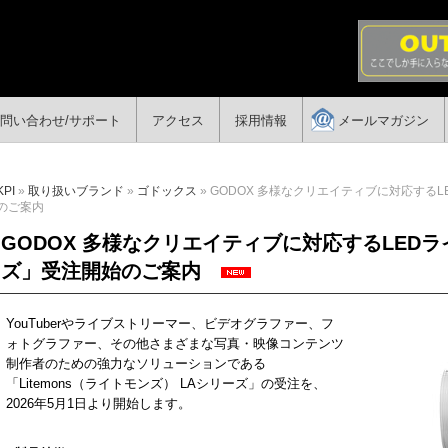
問い合わせ/サポート
アクセス
採用情報
メールマガジン
KPI
»
取り扱いブランド
»
ゴドックス
» GODOX 多様なクリエイティブに対応するLE
のご案内
GODOX 多様なクリエイティブに対応するLEDライト
ズ」受注開始のご案内
YouTuber
やライブストリーマー、ビデオグラファー、フ
ォトグラファー、その他さまざまな写真・映像コンテンツ
制作者のための強力なソリューションである
「
Litemons
（ライトモンズ）
LA
シリーズ」の受注を、
2026
年5月1日より開始します。