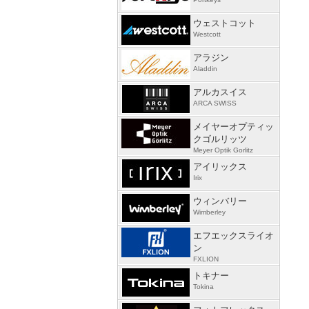
ウェストコット
Westcott
アラジン
Aladdin
アルカスイス
ARCA SWISS
メイヤーオプティッ
クゴルリッツ
Meyer Optik Gorlitz
アイリックス
Irix
ウィンバリー
Wimberley
エフエックスライオ
ン
FXLION
トキナー
Tokina