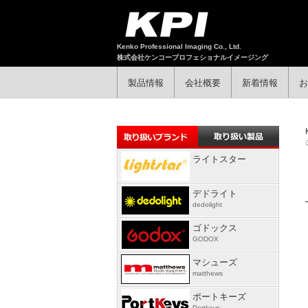
Kenko Professional Imaging Co., Ltd.
株式会社ケンコープロフェショナルイメージング
製品情報
会社概要
新着情報
お
ライトスター
デドライト
dedolight
ゴドックス
GODOX
マシューズ
matthews
ポートキーズ
Portkeys