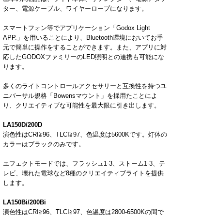
ター、電源ケーブル、ワイヤーロープになります。
スマートフォン等でアプリケーション「
Godox Light
APP.
」を用いることにより、
Bluetooth
環境においてお手
元で簡単に操作をすることができます。また、アプリに対
応した
GODOX
ファミリーの
LED
照明との連携も可能にな
ります。
多くのライトコントロールアクセサリーと互換性を持つユ
ニバーサル規格「
Bowens
マウント」を採用たことによ
り、クリエイティブな可能性を最大限に引き出します。
LA150D/200D
演色性は
CRI
≧
96
、
TLCI
≧
97
、色温度は
5600K
です。灯体の
カラーはブラックのみです。
エフェクトモードでは、フラッシュ
1-3
、ストーム
1-3
、テ
レビ、壊れた電球など
8
種のクリエイティブライトを提供
します。
LA150Bi/200Bi
演色性は
CRI
≧
96
、
TLCI
≧
97
、色温度は
2800-6500K
の間で