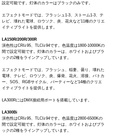
設定可能です。灯体のカラーはブラックのみです。
エフェクトモードでは、フラッシュ
1-3
、ストーム
1-3
、テ
レビ、壊れた電球、ロウソク、炎、花火など
11
種のクリエ
イティブライトを提供します。
LA150R/200R/300R
演色性は
CRI
≧
95
、
TLCI
≧
94
です。色温度は
1800-10000K
の
間で設定可能です。灯体のカラーは、ホワイトおよびブラ
ックの
2
種をラインアップしています。
エフェクトモードでは、フラッシュ、稲妻、曇り、壊れた
電球、テレビ、ロウソク、炎、爆発、花火、溶接、パトカ
ー、
SOS
、
RGB
サイクル、パーティーなど
14
種のクリエ
イティブライトを提供します。
LA300Rには
DMX
接続用ポートを搭載しています。
LA300Bi
演色性は
CRI
≧
95
、
TLCI
≧
94
です。色温度は
2800-6500K
の
間で設定可能です。灯体のカラーは、ホワイトおよびブラ
ックの
2
種をラインアップしています。