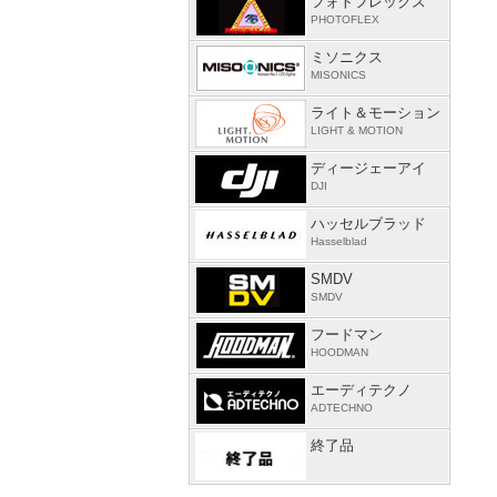
フォトフレックス
PHOTOFLEX
ミソニクス
MISONICS
ライト＆モーション
LIGHT & MOTION
ディージェーアイ
DJI
ハッセルブラッド
Hasselblad
SMDV
SMDV
フードマン
HOODMAN
エーディテクノ
ADTECHNO
終了品