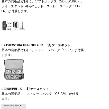
基本の同梱品
2
灯分に、ソフトボックス（SB-BW
60
90
）、
ライトスタンドSを各
2
セット、ストレージバッグ「
CB-
06
」が付属します。
LA150R/200R/300R/300Bi 3K
3
灯ケースキット
基本の同梱品
3
灯分に、ストレージバッグ「
SC27
」が付属
します。
LA600R/Bi 1K
1
灯ケースキット
基本の同梱品に、ストレージバッグ「
CB-224
」が付属し
ます。