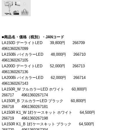
■商品名・価格（税別）・
JAN
コード
LA150D デーライト
LED 39,800
円
266709
4961360267099
LA150Bi
バイカラー
LED 48,000
円
266710
4961360267105
LA200D
デーライト
LED 52,000
円
266713
4961360267136
LA200Bi
バイカラー
LED 62,000
円
266714
4961360267143
LA150R_W
フルカラー
LED
ホワイト
60,800
円
266717
4961360267174
LA150R_B
フルカラー
LED
ブラック
60,800
円
266718
4961360267181
LA150R K1_W 1
灯ケースキット ホワイト
64,500
円
266719
4961360267198
LA150R K1_B 1
灯ケースキット ブラック
64,500
円
266720
4961360267204