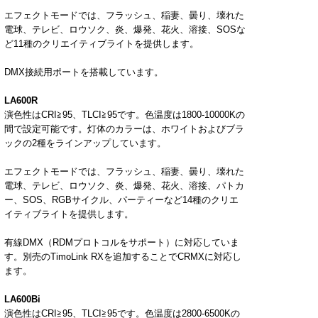
エフェクトモードでは、フラッシュ、稲妻、曇り、壊れた
電球、テレビ、ロウソク、炎、爆発、花火、溶接、
SOS
な
ど
11
種のクリエイティブライトを提供します。
DMX接続用ポートを搭載しています。
LA600R
演色性は
CRI
≧
95
、
TLCI
≧
95
です。色温度は
1800-10000K
の
間で設定可能です。灯体のカラーは、ホワイトおよびブラ
ックの
2
種をラインアップしています。
エフェクトモードでは、フラッシュ、稲妻、曇り、壊れた
電球、テレビ、ロウソク、炎、爆発、花火、溶接、パトカ
ー、
SOS
、
RGB
サイクル、パーティーなど
14
種のクリエ
イティブライトを提供します。
有線
DMX
（
RDM
プロトコルをサポート）に対応していま
す。別売の
TimoLink RX
を追加することで
CRMX
に対応し
ます。
LA600Bi
演色性は
CRI
≧
95
、
TLCI
≧
95
です。色温度は
2800-6500K
の