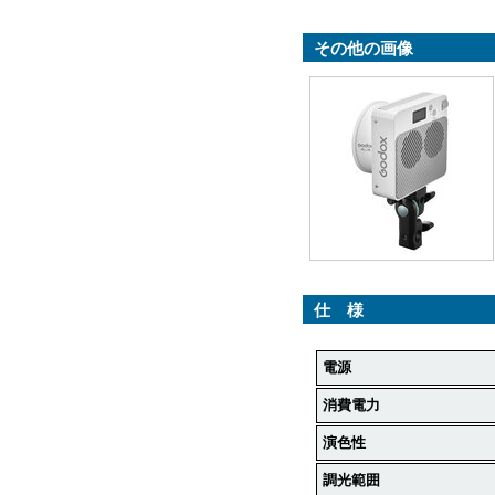
その他の画像
仕 様
電源
消費電力
演色性
調光範囲