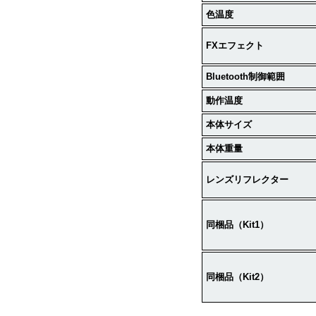
色温度
FX
エフェクト
Bluetooth
制御範囲
動作温度
本体サイズ
本体重量
レンズリフレクター
同梱品（
Kit1
）
同梱品（
Kit2
）