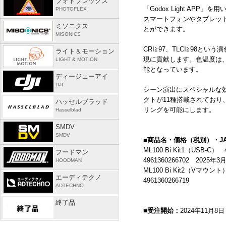
フォトフレックス
「
Godox Light APP
」を用
PHOTOFLEX
スマートフォンやタブレッ
ミソニクス
とができます。
MISONICS
CRI≧
97
、
TLCI
≧
98
という演
ライト＆モーション
現に貢献します。色温度は
LIGHT & MOTION
能となっています。
ディージェーアイ
DJI
シーン演出にスペシャルな
クトが
11
種搭載されており
ハッセルブラッド
リングを可能にします。
Hasselblad
SMDV
SMDV
■商品名・価格（税別）・
J
ML100 Bi Kit1（
USB-C
） 
フードマン
4961360266702 2025
HOODMAN
ML100 Bi Kit2（
V
マウント）
エーディテクノ
4961360266719
ADTECHNO
終了品
■受注開始：
2024年11月