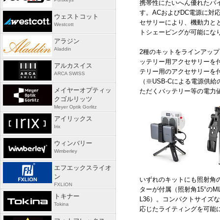
携帯性にたいへん優れたバ
す。
AC
および
DC
電源に対
ウェストコット
セサリーにより、機動力と
Westcott
トシェーピングが可能にな
アラジン
Aladdin
2種のキットをラインアップ
ッテリー用アクセサリーを
アルカスイス
テリー用のアクセサリーを
ARCA SWISS
（※
USB-C
による電源供給
メイヤーオプティッ
ただくバッテリー等の電力
クゴルリッツ
Meyer Optik Gorlitz
アイリックス
Irix
ウィンバリー
Wimberley
エフエックスライオ
ン
いずれのキットにも照射角
FXLION
ターが付属（照射角
15
°のM
トキナー
L36
）。コンパクトサイズな
Tokina
応じたライティングを可能