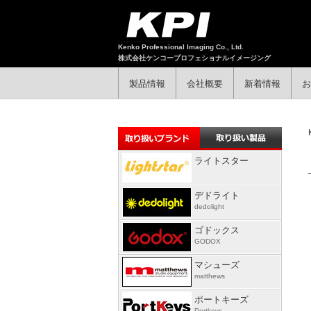
Kenko Professional Imaging Co., Ltd.
株式会社ケンコープロフェショナルイメージング
製品情報
会社概要
新着情報
お
ライトスター
デドライト
dedolight
ゴドックス
GODOX
マシューズ
matthews
ポートキーズ
Portkeys