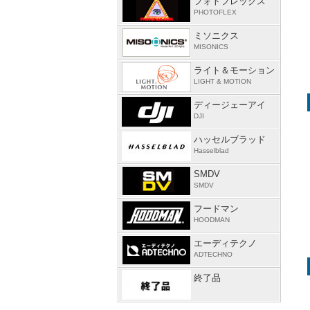
フォトフレックス
PHOTOFLEX
ミソニクス
MISONICS
ライト＆モーション
LIGHT & MOTION
ディージェーアイ
DJI
ハッセルブラッド
Hasselblad
SMDV
SMDV
フードマン
HOODMAN
エーディテクノ
ADTECHNO
終了品