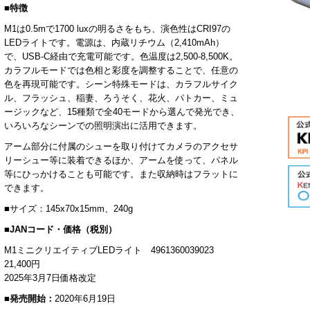
■特徴
M1は0.5mで1700 luxの明るさをもち、演色性はCRI97の
LEDライトです。電源は、内蔵リチウム（2,410mAh）
で、USB-C経由で充電可能です。色温度は2,500-8,500K。
カラフルモードでは色相と彩度を調整することで、任意の
色を再現可能です。シーン特殊モードは、カラフルサイク
ル、フラッシュ、稲妻、ろうそく、花火、パトカー、ミュ
ージックなど、15種類で全40モードから選んで発光でき、
いろいろなシーンでの照明演出に活用できます。
アーム部分に付属のシューを取り付けてカメラのアクセサ
リーシュー等に装着できるほか、アームを使って、パネル
等にひっかけることも可能です。また収納時はフラットに
できます。
■サイズ：145x70x15mm、240g
■JANコード・価格（税別）
M1ミニクリエイティブLEDライト 4961360039023
21,400円
2025年3月7日価格改定
■発売開始：
2020年6月19日