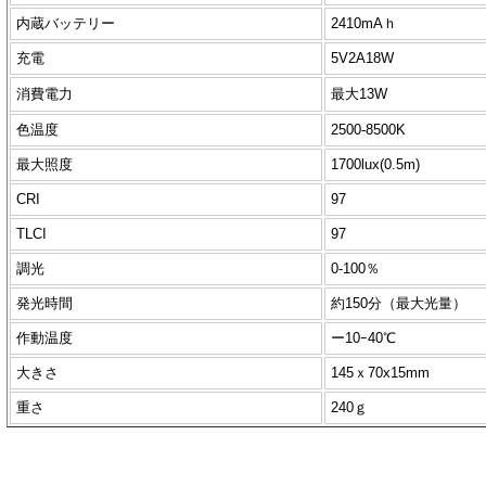
内蔵バッテリー
2410mAｈ
充電
5V2A18W
消費電力
最大13W
色温度
2500-8500K
最大照度
1700lux(0.5m)
CRI
97
TLCI
97
調光
0-100％
発光時間
約150分（最大光量）
作動温度
ー10ｰ40℃
大きさ
145ｘ70x15mm
重さ
240ｇ