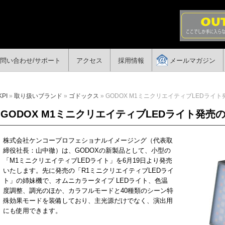
問い合わせ/サポート
アクセス
採用情報
メールマガジン
KPI
»
取り扱いブランド
»
ゴドックス
» GODOX M1ミニクリエイティブLEDライ
GODOX M1ミニクリエイティブLEDライト発
株式会社ケンコープロフェショナルイメージング（代表取
締役社長：山中徹）は、GODOXの新製品として、小型の
「M1ミニクリエイティブLEDライト」を6月19日より発売
いたします。先に発売の「R1ミニクリエイティブLEDライ
ト」の姉妹機で、オムニカラータイプ LEDライト、色温
度調整、調光のほか、カラフルモードと40種類のシーン特
殊効果モードを装備しており、主光源だけでなく、演出用
にも使用できます。