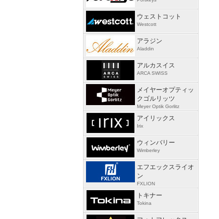
ウェストコット
Westcott
アラジン
Aladdin
アルカスイス
ARCA SWISS
メイヤーオプティッ
クゴルリッツ
Meyer Optik Gorlitz
アイリックス
Irix
ウィンバリー
Wimberley
エフエックスライオ
ン
FXLION
トキナー
Tokina