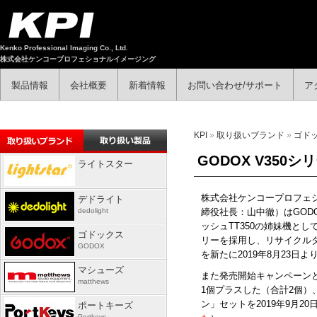
Kenko Professional Imaging Co., Ltd.
株式会社ケンコープロフェショナルイメージング
製品情報
会社概要
新着情報
お問い合わせ/サポート
ア
KPI
»
取り扱いブランド
»
ゴド
GODOX V35
ライトスター
株式会社ケンコープロフェ
デドライト
dedolight
締役社長：山中徹）はGOD
ッシュTT350の姉妹機と
ゴドックス
リーを採用し、リサイクルタ
GODOX
を新たに2019年8月23日
マシューズ
また発売開始キャンペーンと
matthews
1個プラスした（合計2個）
ン」セットを2019年9月2
ポートキーズ
Portkeys