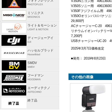
フォトフレックス
V350Nニコン用
49613600
PHOTOFLEX
V350Sソニー用
4961360
V350Fフジフイルム用
49
ミソニクス
V350Oオリンパス/パナ
MISONICS
29,800円
ライト＆モーション
ACチャージャーC-20
496
LIGHT & MOTION
リチウムイオンバッテリーV
7,200円
ディージェーアイ
USBチャージャーUC-20
4
DJI
2025年3月7日価格改定
ハッセルブラッド
Hasselblad
■発売： 2019年8月23日
SMDV
SMDV
フードマン
その他の画像
HOODMAN
エーディテクノ
ADTECHNO
終了品