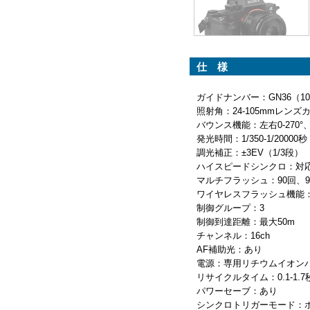
仕 様
ガイドナンバー：GN36（105
照射角：24-105mmレ
バウンス機能：左右0-270°、
発光時間：1/350-1/20000秒
調光補正：±3EV（1/3段）
ハイスピードシンクロ：対応、
マルチフラッシュ：90回、90-
ワイヤレスフラッシュ機能：
制御グループ：3
制御到達距離：最大50m
チャンネル：16ch
AF補助光：あり
電源：専用リチウムイオンバッテ
リサイクルタイム：0.1-1
パワーセーブ：あり
シンクロトリガーモード：