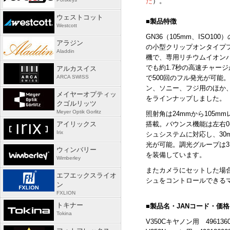
た
）。
ウェストコット
■製品特徴
Westcott
GN36（105mm、ISO1
アラジン
の小型クリップオンタイプフ
Aladdin
機で、専用リチウムイオン
でも約1.7秒の高速チャー
アルカスイス
ARCA SWISS
で500回のフル発光が可能
ン、ソニー、フジ用のほか
メイヤーオプティッ
をラインナップしました。
クゴルリッツ
Meyer Optik Gorlitz
照射角は24mmから105m
アイリックス
搭載。バウンス機能は左右0-2
Irix
シュシステムに対応し、30
光が可能。調光グループは3
ウィンバリー
を装備しています。
Wimberley
またカメラにセットした場
エフエックスライオ
シュをコントロールできる
ン
FXLION
トキナー
■製品名・JANコード・価
Tokina
V350Cキヤノン用
496136