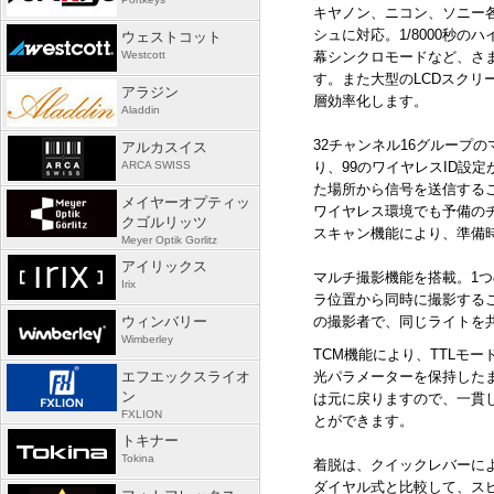
キヤノン、ニコン、ソニー
シュに対応。
1/8000
秒のハ
ウェストコット
Westcott
幕シンクロモードなど、さ
す。また大型の
LCD
スクリ
アラジン
層効率化します。
Aladdin
32チャンネル
16
グループの
アルカスイス
ARCA SWISS
り、
99
のワイヤレス
ID
設定
た場所から信号を送信する
メイヤーオプティッ
ワイヤレス環境でも予備の
クゴルリッツ
スキャン機能により、準備
Meyer Optik Gorlitz
アイリックス
マルチ撮影機能を搭載。
1
つ
Irix
ラ位置から同時に撮影する
ウィンバリー
の撮影者で、同じライトを
Wimberley
TCM機能により、
TTL
モー
エフエックスライオ
光パラメーターを保持した
ン
は元に戻りますので、一貫
FXLION
とができます。
トキナー
Tokina
着脱は、クイックレバーに
ダイヤル式と比較して、ス