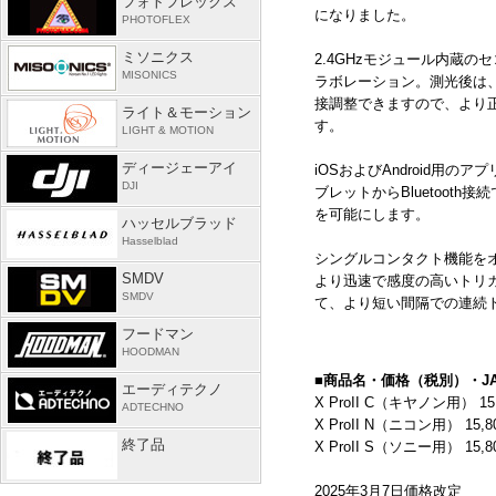
フォトフレックス
になりました。
PHOTOFLEX
ミソニクス
2.4GHzモジュール内蔵の
MISONICS
ラボレーション。測光後は
接調整できますので、より
ライト＆モーション
す。
LIGHT & MOTION
ディージェーアイ
iOSおよび
Android
用のアプ
DJI
ブレットから
Bluetooth
接続
を可能にします。
ハッセルブラッド
Hasselblad
シングルコンタクト機能を
SMDV
より迅速で感度の高いトリ
SMDV
て、より短い間隔での連続
フードマン
HOODMAN
■商品名・価格（税別）・J
エーディテクノ
X ProII
C
（キヤノン用） 15
ADTECHNO
X ProII
N
（ニコン用） 15,
終了品
X ProII
S
（ソニー用） 15,
2025年3月7日価格改定