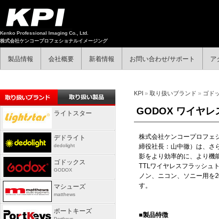
Kenko Professional Imaging Co., Ltd.
株式会社ケンコープロフェショナルイメージング
製品情報
会社概要
新着情報
お問い合わせ/サポート
ア
KPI
»
取り扱いブランド
»
ゴド
GODOX ワイヤレ
ライトスター
株式会社ケンコープロフェ
デドライト
dedolight
締役社長：山中徹）は、さ
影をより効率的に、より機
ゴドックス
TTL
ワイヤレスフラッシュ
GODOX
ノン、ニコン、ソニー用を
2
す。
マシューズ
matthews
ポートキーズ
■製品特徴
Portkeys