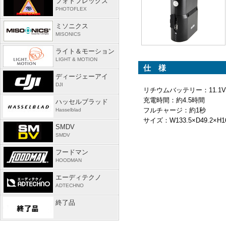
フォトフレックス
PHOTOFLEX
ミソニクス
MISONICS
ライト＆モーション
LIGHT & MOTION
仕 様
ディージェーアイ
DJI
リチウムバッテリー：11.1V/
充電時間：約4.5時間
ハッセルブラッド
フルチャージ：約1秒
Hasselblad
サイズ：W133.5×D49.2×H
SMDV
SMDV
フードマン
HOODMAN
エーディテクノ
ADTECHNO
終了品