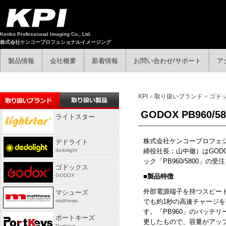
Kenko Professional Imaging Co., Ltd.
株式会社ケンコープロフェショナルイメージング
製品情報
会社概要
新着情報
お問い合わせ/サポート
ア
KPI
»
取り扱いブランド
»
ゴド
GODOX PB960
ライトスター
株式会社ケンコープロフェ
デドライト
dedolight
締役社長：山中徹）はGOD
ック「PB960/5800」の
ゴドックス
GODOX
■
製品特徴
外部電源端子を持つスピー
マシューズ
matthews
でも約1秒の高速チャージ
す。「PB960」のバッテリ
ポートキーズ
更したもので、容量がアップし
Portkeys