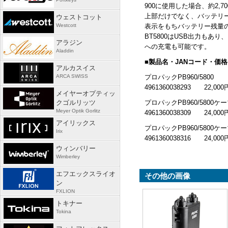
900に使用した場合、約2,7
上部だけでなく、バッテリーB
ウェストコット
Westcott
表示をもちバッテリー残量
BT5800はUSB出力もあ
アラジン
への充電も可能です。
Aladdin
■
製品名・JANコード・価格
アルカスイス
ARCA SWISS
プロパックPB960/5800
4961360038293 22,000
メイヤーオプティッ
クゴルリッツ
プロパックPB960/580
Meyer Optik Gorlitz
4961360038309 24,000
アイリックス
プロパックPB960/5800
Irix
4961360038316 24,000
ウィンバリー
Wimberley
エフエックスライオ
その他の画像
ン
FXLION
トキナー
Tokina