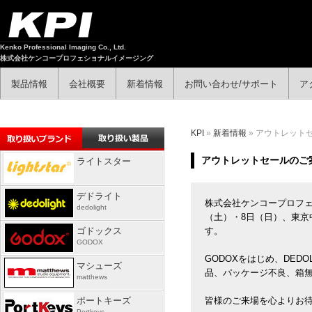
Kenko Professional Imaging Co., Ltd.
株式会社ケンコープロフェショナルイメージング
製品情報
会社概要
新着情報
お問い合わせ/サポート
ア
KPI
»
新着情報
» アウトレットセ
アウトレットセールのご案内
ライトスター
デドライト
株式会社ケンコープロフェ
dedolight
（土）・8日（日）、東京
ゴドックス
す。
GODOX
GODOXをはじめ、DEDO
マシューズ
品、パッケージ不良、箱
matthews
ポートキーズ
皆様のご来場を心よりお
Portkeys