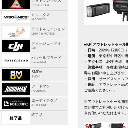
フォトフレックス
PHOTOFLEX
ミソニクス
MISONICS
ライト＆モーション
LIGHT & MOTION
ディージェーアイ
■KPIアウトレットセール
DJI
・
日時
2024年12月6日
・場所
東京都中野区中野5
ハッセルブラッド
・アクセス
JR中央線 
Hasselblad
・注意事項
多数来場時
SMDV
毒をお願い申し上げます
SMDV
・決済
サービスショッ
・
保証
アウトレット品の
フードマン
ご連絡ください）。
HOODMAN
エーディテクノ
※アウトレットセール期間
ADTECHNO
買い物でご利用いただけ
きお使いいただけます）
終了品