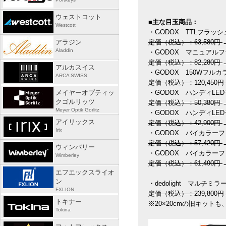
ウェストコット
■主な目玉商品：
Westcott
・GODOX TTLフラッシュ
アラジン
定価（税込）：63,580円
Aladdin
・GODOX マニュアルフラ
定価（税込）：82,280円
アルカスイス
・GODOX 150Wフルカ
ARCA SWISS
定価（税込）：120,450円
メイヤーオプティッ
・GODOX ハンディLED
クゴルリッツ
定価（税込）：50,380円
Meyer Optik Gorlitz
・GODOX ハンディLE
アイリックス
定価（税込）：42,900円
Irix
・GODOX バイカラーフレ
定価（税込）：57,420円
ウィンバリー
・GODOX バイカラーフレ
Wimberley
定価（税込）：61,490円
エフエックスライオ
ン
・dedolight マルチミラ
FXLION
定価（税込）：239,800円
トキナー
※20×20cmの旧キット
Tokina