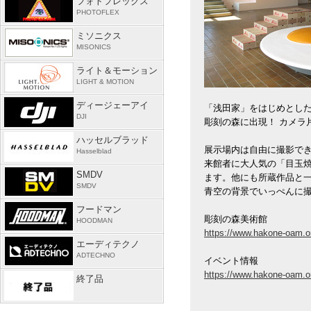
フォトフレックス
PHOTOFLEX
ミソニクス
MISONICS
ライト＆モーション
LIGHT & MOTION
ディージェーアイ
「浅田家」をはじめとし
DJI
彫刻の森に出現！ カメラ
ハッセルブラッド
展示場内は自由に撮影で
Hasselblad
来館者に大人気の「目玉焼
SMDV
ます。他にも所蔵作品と
SMDV
青空の背景でいっぺんに
フードマン
彫刻の森美術館
HOODMAN
https://www.hakone-oam.or
エーディテクノ
ADTECHNO
イベント情報
https://www.hakone-oam.or.
終了品