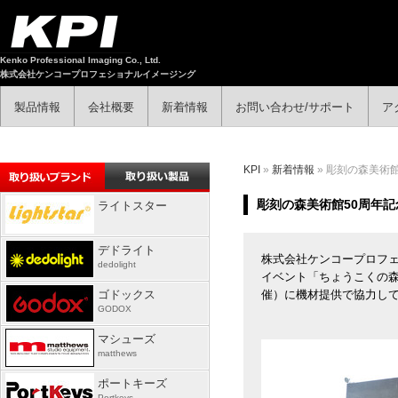
Kenko Professional Imaging Co., Ltd.
株式会社ケンコープロフェショナルイメージング
製品情報
会社概要
新着情報
お問い合わせ/サポート
ア
KPI
»
新着情報
» 彫刻の森美術
彫刻の森美術館50周年
ライトスター
デドライト
株式会社ケンコープロフェ
dedolight
イベント「ちょうこくの森アー
ゴドックス
催）に機材提供で協力して
GODOX
マシューズ
matthews
ポートキーズ
Portkeys