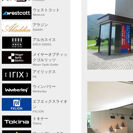
ウェストコット
Westcott
アラジン
Aladdin
アルカスイス
ARCA SWISS
メイヤーオプティッ
クゴルリッツ
Meyer Optik Gorlitz
アイリックス
Irix
ウィンバリー
Wimberley
エフエックスライオ
ン
FXLION
トキナー
Tokina