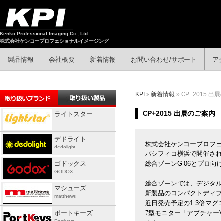
Kenko Professional Imaging Co., Ltd.
株式会社ケンコープロフェショナルイメージング
製品情報
会社概要
新着情報
お問い合わせ/サポート
ア
KPI
»
新着情報
» CP+2015 
CP+2015 出展のご案内
ライトスター
デドライト
株式会社ケンコープロフェシ
dedolight
パシフィコ横浜で開催され
ゴドックス
総合ゾーンG-06とプロ
GODOX
総合ゾーンでは、デジタルカ
マシューズ
新製品のコンパクトディフュ
matthews
近日発売予定の1.3倍マグニ
ポートキーズ
7型モニター「アプチャー
Portkeys