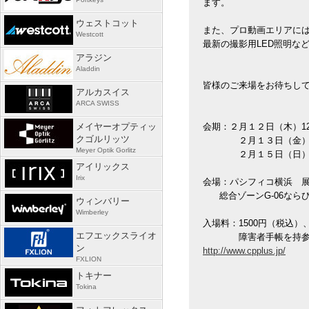
ます。
ウェストコット
また、プロ動画エリアには、E
Westcott
最新の撮影用LED照明な
アラジン
Aladdin
皆様のご来場をお待ちし
アルカスイス
ARCA SWISS
メイヤーオプティッ
会期：２月１２日（木）12:00
クゴルリッツ
２月１３日（金）、１４日（
Meyer Optik Gorlitz
２月１５日（日）10:00
アイリックス
Irix
会場：パシフィコ横浜 
総合ゾーンG-06ならび
ウィンバリー
Wimberley
入場料：1500円（税込）
エフエックスライオ
障害者手帳を持参の
ン
http://www.cpplus.jp/
FXLION
トキナー
Tokina