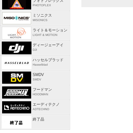
フォトフレックス
PHOTOFLEX
ミソニクス
MISONICS
ライト＆モーション
LIGHT & MOTION
ディージェーアイ
DJI
ハッセルブラッド
Hasselblad
SMDV
SMDV
フードマン
HOODMAN
エーディテクノ
ADTECHNO
終了品