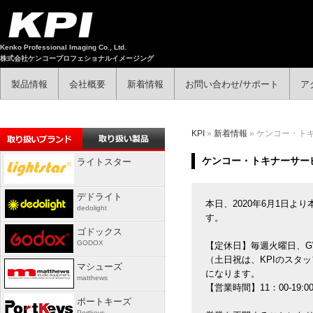
Kenko Professional Imaging Co., Ltd.
株式会社ケンコープロフェショナルイメージング
製品情報
会社概要
新着情報
お問い合わせ/サポート
ア
KPI
»
新着情報
» ケンコー・ト
ケンコー・トキナーサービ
ライトスター
デドライト
本日、2020年6月1日よ
dedolight
す。
ゴドックス
GODOX
【定休日】毎週火曜日、G
（土日祝は、KPIのスタ
マシューズ
になります。
matthews
【営業時間】11：00-19
ポートキーズ
Portkeys