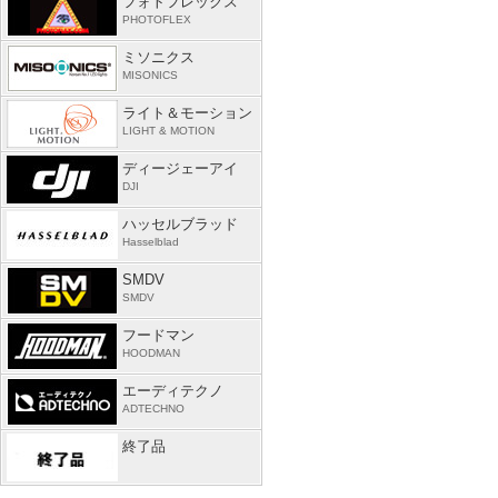
フォトフレックス
PHOTOFLEX
ミソニクス
MISONICS
ライト＆モーション
LIGHT & MOTION
ディージェーアイ
DJI
ハッセルブラッド
Hasselblad
SMDV
SMDV
フードマン
HOODMAN
エーディテクノ
ADTECHNO
終了品