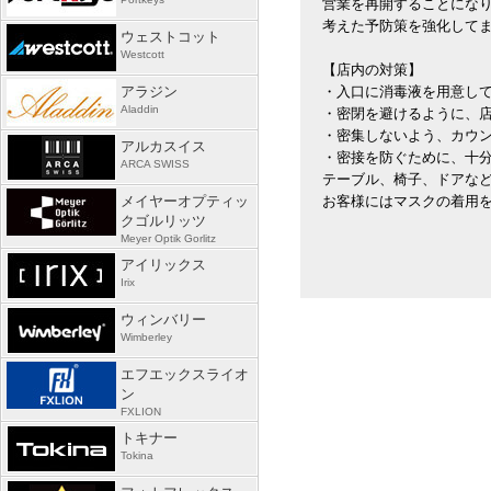
営業を再開することにな
考えた予防策を強化して
ウェストコット
Westcott
【店内の対策】
アラジン
・入口に消毒液を用意し
Aladdin
・密閉を避けるように、
・密集しないよう、カウン
アルカスイス
・密接を防ぐために、十
ARCA SWISS
テーブル、椅子、ドアな
メイヤーオプティッ
お客様にはマスクの着用
クゴルリッツ
Meyer Optik Gorlitz
アイリックス
Irix
ウィンバリー
Wimberley
エフエックスライオ
ン
FXLION
トキナー
Tokina