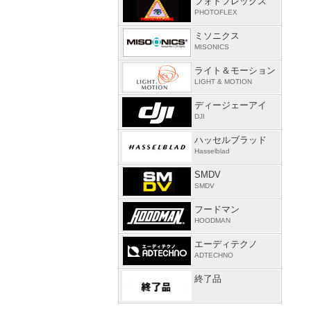
フォトフレックス
PHOTOFLEX
ミソニクス
MISONICS
ライト＆モーション
LIGHT & MOTION
ディージェーアイ
DJI
ハッセルブラッド
Hasselblad
SMDV
SMDV
フードマン
HOODMAN
エーディテクノ
ADTECHNO
終了品