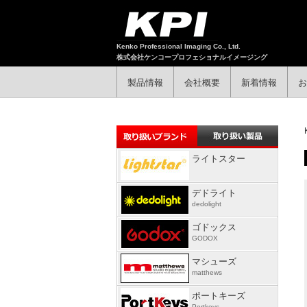
Kenko Professional Imaging Co., Ltd.
株式会社ケンコープロフェショナルイメージング
製品情報
会社概要
新着情報
お
ライトスター
デドライト
dedolight
ゴドックス
GODOX
マシューズ
matthews
ポートキーズ
Portkeys