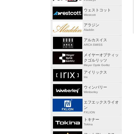
ウェストコット
Westcott
アラジン
Aladdin
アルカスイス
ARCA SWISS
メイヤーオプティッ
クゴルリッツ
Meyer Optik Gorlitz
アイリックス
Irix
ウィンバリー
Wimberley
エフエックスライオ
ン
FXLION
トキナー
Tokina