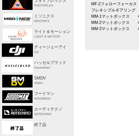
フォトフレックス
MF-2フォローフォーカス 
PHOTOFLEX
フレキシブルギアリング 4
ミソニクス
MM-1マットボックス 49
MISONICS
MM-2マットボックス 49
MM-3マットボックス 49
ライト＆モーション
LIGHT & MOTION
ディージェーアイ
DJI
ハッセルブラッド
Hasselblad
SMDV
SMDV
フードマン
HOODMAN
エーディテクノ
ADTECHNO
終了品