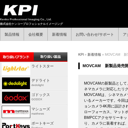
Kenko Professional Imaging Co., Ltd.
株式会社ケンコープロフェショナルイメージング
製品情報
会社概要
新着情報
お問い合わせ/サポート
ア
KPI
»
新着情報
» MOVCAM
MOVCAM 新製品発売
ライトスター
デドライト
MOVCAMの新製品とし
dedolight
ネマカメラに対応したリグ
ゴドックス
MOVCAMは、シネマカ
GODOX
いるメーカーです。今回
ョンカメラ4K用に設計さ
マシューズ
ローフォーカス、マット
matthews
BMPCCアクセサリーキ
ポートキーズ
り、カメラに装着すれば
Portkeys