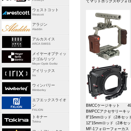
てマットボックスやフォ
ウェストコット
Westcott
アラジン
Aladdin
アルカスイス
ARCA SWISS
メイヤーオプティッ
クゴルリッツ
Meyer Optik Gorlitz
アイリックス
Irix
ウィンバリー
Wimberley
エフエックスライオ
ン
BMCCケージキット 496
FXLION
BMPCCアクセサリーキット
トキナー
8"15mmロッド（2本セット
Tokina
12"15mmロッド（2本セッ
MF-1フォローフォーカス 