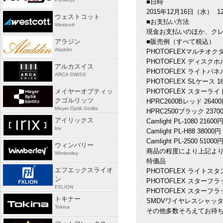
■日時
2015年12月16日（水）
ウェストコット
■お支払い方法
Westcott
現金お支払いのほか、クレジ
アラジン
■販売例（すべて税込）
Aladdin
PHOTOFLEXマルチオクタ
PHOTOFLEX ディスクホ
アルカスイス
PHOTOFLEX ライトパネ
ARCA SWISS
PHOTOFLEX SLケース 1
メイヤーオプティッ
PHOTOFLEX スターライ
クゴルリッツ
HPRC2600Bレッド 2640
Meyer Optik Gorlitz
HPRC2500ブラック 2370
アイリックス
Camlight PL-1080 21600
Irix
Camlight PL-H88 38000円
Camlight PL-2500 51000
ウィンバリー
商品の程度により上記よ
Wimberley
特価品
エフエックスライオ
PHOTOFLEX ライトスタ
ン
PHOTOFLEX スターフラッ
FXLION
PHOTOFLEX スターフラ
トキナー
SMDVワイヤレスシャッター
Tokina
その他多数そろえてお待