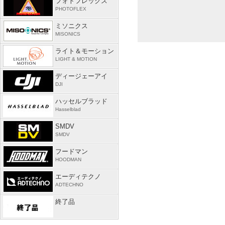
フォトフレックス
PHOTOFLEX
ミソニクス
MISONICS
ライト＆モーション
LIGHT & MOTION
ディージェーアイ
DJI
ハッセルブラッド
Hasselblad
SMDV
SMDV
フードマン
HOODMAN
エーディテクノ
ADTECHNO
終了品