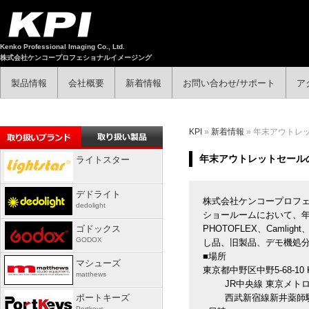
Kenko Professional Imaging Co., Ltd.
株式会社ケンコープロフェショナルイメージング
製品情報
会社概要
新着情報
お問い合わせ/サポート
ア
KPI
»
新着情報
» 年末アウトレ
年末アウトレットセール
ライトスター
デドライト
株式会社ケンコープロフェ
dedolight
ショールームにおいて、
ゴドックス
PHOTOFLEX、Camli
GODOX
し品、旧製品、デモ機処分
■場所
マシューズ
東京都中野区中野5-68-10
matthews
JR中央線 東京メトロ東
ポートキーズ
西武新宿線新井薬師駅 
Portkeys