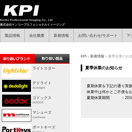
Kenko Professional Imaging Co., Ltd.
株式会社ケンコープロフェショナルイメージング
製品情報
会社概要
新着情報
お問い合わせ/サポート
ア
KPI
»
新着情報
» 夏季休業のお
夏季休業のお知らせ
ライトスター
デドライト
夏期休業を下記の通り実
dedolight
休業中は何かとご不便を
ゴドックス
夏期休業期間 ：2016年
GODOX
マシューズ
matthews
ポートキーズ
Portkeys