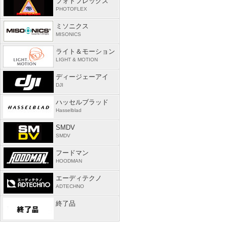
フォトフレックス
PHOTOFLEX
ミソニクス
MISONICS
ライト＆モーション
LIGHT & MOTION
ディージェーアイ
DJI
ハッセルブラッド
Hasselblad
SMDV
SMDV
フードマン
HOODMAN
エーディテクノ
ADTECHNO
終了品