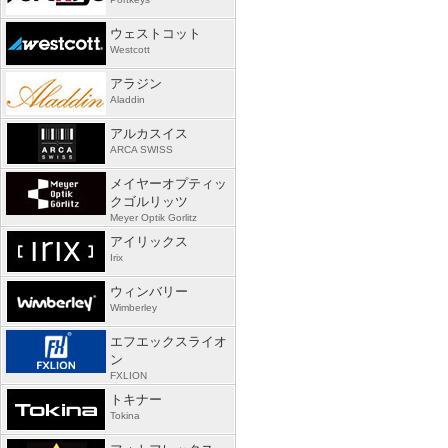
ウェストコット
Westcott
アラジン
Aladdin
アルカスイス
ARCA SWISS
メイヤーオプティッ
クゴルリッツ
Meyer Optik Gorlitz
アイリックス
Irix
ウィンバリー
Wimberley
エフエックスライオ
ン
FXLION
トキナー
Tokina