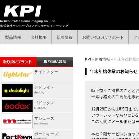
Kenko Professional Imaging Co., Ltd.
株式会社ケンコープロフェショナルイメージング
製品情報
会社概要
新着情報
お問い合わせ/サポート
ア
KPI
»
新着情報
» 年末年始休業
年末年始休業のお知らせ
ライトスター
デドライト
時下益々ご清祥のことと
dedolight
平素は格別のご高配を賜
ゴドックス
GODOX
12月28日から1月5日
アウトレットならびにD-
マシューズ
この期間にメールまたはF
matthews
ポートキーズ
本社２階サービスショッ
Portkeys