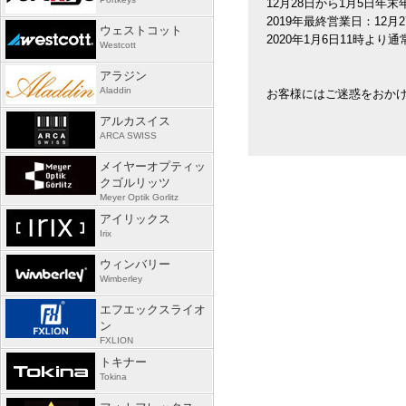
12月28日から1月5日年末
2019年最終営業日：12月2
ウェストコット
2020年1月6日11時より
Westcott
アラジン
Aladdin
お客様にはご迷惑をおか
アルカスイス
ARCA SWISS
メイヤーオプティッ
クゴルリッツ
Meyer Optik Gorlitz
アイリックス
Irix
ウィンバリー
Wimberley
エフエックスライオ
ン
FXLION
トキナー
Tokina