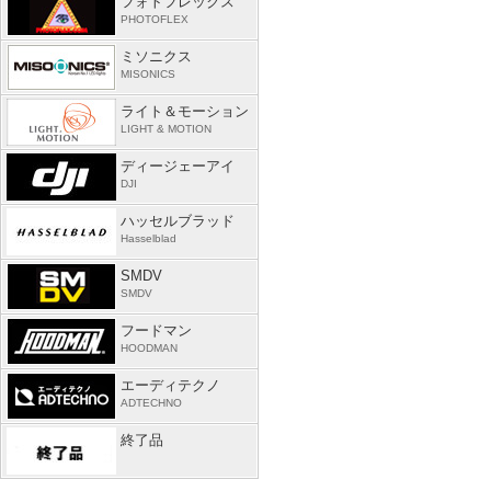
フォトフレックス
PHOTOFLEX
ミソニクス
MISONICS
ライト＆モーション
LIGHT & MOTION
ディージェーアイ
DJI
ハッセルブラッド
Hasselblad
SMDV
SMDV
フードマン
HOODMAN
エーディテクノ
ADTECHNO
終了品