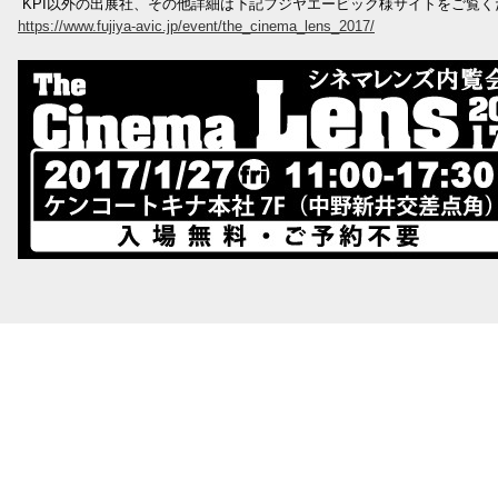
KPI以外の出展社、その他詳細は下記フジヤエービック様サイトをご覧く
https://www.fujiya-avic.jp/event/the_cinema_lens_2017/