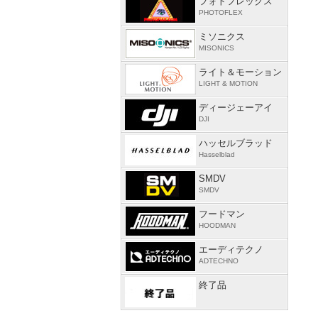
フォトフレックス
PHOTOFLEX
ミソニクス
MISONICS
ライト＆モーション
LIGHT & MOTION
ディージェーアイ
DJI
ハッセルブラッド
Hasselblad
SMDV
SMDV
フードマン
HOODMAN
エーディテクノ
ADTECHNO
終了品