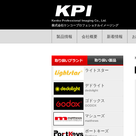
Kenko Professional Imaging Co., Ltd.
株式会社ケンコープロフェショナルイメージング
製品情報
会社概要
新着情報
お
ライトスター
デドライト
dedolight
ゴドックス
GODOX
マシューズ
matthews
ポートキーズ
Portkeys