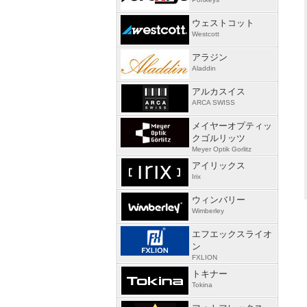
ウェストコット
Westcott
アラジン
Aladdin
アルカスイス
ARCA SWISS
メイヤーオプティッ
クゴルリッツ
Meyer Optik Gorlitz
アイリックス
Irix
ウィンバリー
Wimberley
エフエックスライオ
ン
FXLION
トキナー
Tokina