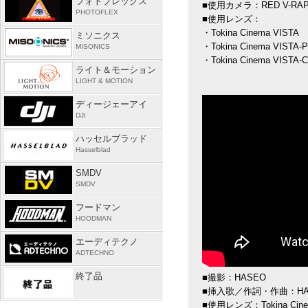
フォトフレックス
■使用カメラ：RED V-RAPT
PHOTOFLEX
■使用レンズ：
・Tokina Cinema VIST
ミソニクス
・Tokina Cinema VIST
MISONICS
・Tokina Cinema VIST
ライト＆モーション
LIGHT & MOTION
ディージェーアイ
DJI
ハッセルブラッド
Hasselblad
SMDV
SMDV
フードマン
HOODMAN
エーディテクノ
ADTECHNO
終了品
■撮影：HASEO
■挿入歌／作詞・作曲：HA
■使用レンズ：Tokina Cinem