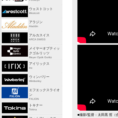
ウェストコット
Westcott
アラジン
Aladdin
アルカスイス
ARCA SWISS
メイヤーオプティッ
クゴルリッツ
Meyer Optik Gorlitz
アイリックス
Irix
ウィンバリー
Wimberley
エフエックスライオ
ン
FXLION
トキナー
Tokina
■撮影/監督：太田黒 哲