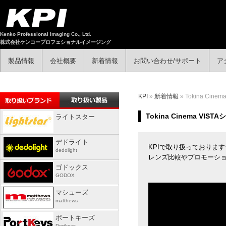
Kenko Professional Imaging Co., Ltd.
株式会社ケンコープロフェショナルイメージング
製品情報
会社概要
新着情報
お問い合わせ/サポート
ア
KPI
»
新着情報
» Tokina 
Tokina Cinema
ライトスター
デドライト
KPIで取り扱っておりますシネ
dedolight
レンズ比較やプロモーシ
ゴドックス
GODOX
マシューズ
matthews
ポートキーズ
Portkeys