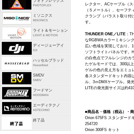
フォトフレックス
レクター、
AC
ケーブル（ス
PHOTOFLEX
（５メートル）、セーフテ
ミソニクス
クランプ（バラスト取り付
MISONICS
す。
ライト＆モーション
THUNDER ONE
／
LITE
：
T
LIGHT & MOTION
な
RGBWA
カラーミキシン
ディージェーアイ
広い色域を実現しており、
1
DJI
ソフトライトパネルです。
H
の白色点でフルレンジのカ
ハッセルブラッド
たゲルモードでは、
300
以上
Hasselblad
ゲルの色の見え方をエミュ
SMDV
各スタンダードキット内容
SMDV
ル、
3
ｍ
DMX
ケーブル。発
LITE
の発光面サイズは約
41
フードマン
HOODMAN
エーディテクノ
ADTECHNO
■商品名・価格（税込）・
Orion 675FS スタン
終了品
254720
Orion 300FS