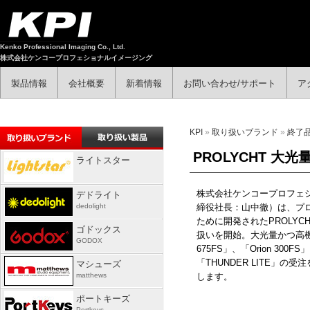
Kenko Professional Imaging Co., Ltd.
株式会社ケンコープロフェショナルイメージング
製品情報
会社概要
新着情報
お問い合わせ/サポート
ア
KPI
»
取り扱いブランド
»
終了
PROLYCHT 
ライトスター
株式会社ケンコープロフェ
デドライト
dedolight
締役社長：山中徹）は、プ
ために開発された
PROLYC
ゴドックス
扱いを開始。大光量かつ高
GODOX
675FS
」、「
Orion 300FS
」
「
THUNDER LITE
」の受注
マシューズ
matthews
します。
ポートキーズ
Portkeys