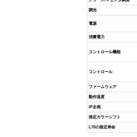
調光
電源
消費電力
コントロール機能
コントロール
ファームウェア
動作温度
IP企画
推定カラーシフト
L70の推定寿命