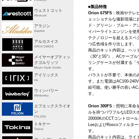
■
製品特徴
ウェストコット
Orion 675FS
：映画やテレ
Westcott
ェッショナルな撮影現場に
ド・グリーン・ブルー・ア
アラジン
Aladdin
イパーライトエンジンを使
テクノロジーを超えるスペ
アルカスイス
つ広色域を作り出します。
ARCA SWISS
商品のキット内容は、ヘッ
（
30
°と
55
°）、
AC
ケーブル
メイヤーオプティッ
クゴルリッツ
リングケースが付属する「
Meyer Optik Gorlitz
す。
アイリックス
バラストが不要で、本体の
Irix
す。また電源は
AC100-
240V
給可能。使い勝手の良い
AC
ウィンバリー
す。
Wimberley
エフエックスライオ
Orion 300FS
：照明に革命
ン
ルを持つパワフルな
LED
ス
FXLION
20000K
の
CCT
コントロール
トキナー
Lee
および
Rosco
フィルター
Tokina
す。
商品のキット内容は、ライ